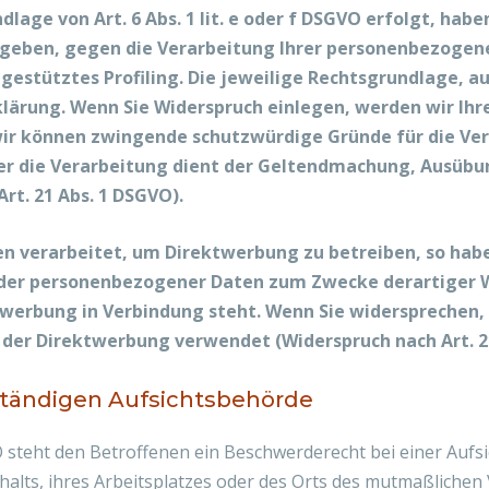
age von Art. 6 Abs. 1 lit. e oder f DSGVO erfolgt, haben
ergeben, gegen die Verarbeitung Ihrer personenbezogene
gestütztes Profiling. Die jeweilige Rechtsgrundlage, a
lärung. Wenn Sie Widerspruch einlegen, werden wir Ih
 wir können zwingende schutzwürdige Gründe für die Ver
er die Verarbeitung dient der Geltendmachung, Ausübu
rt. 21 Abs. 1 DSGVO).
 verarbeitet, um Direktwerbung zu betreiben, so haben
nder personenbezogener Daten zum Zwecke derartiger We
ektwerbung in Verbindung steht. Wenn Sie widerspreche
der Direktwerbung verwendet (Widerspruch nach Art. 21
ständigen Aufsichtsbehörde
 steht den Betroffenen ein Beschwerderecht bei einer Aufs
halts, ihres Arbeitsplatzes oder des Orts des mutmaßliche