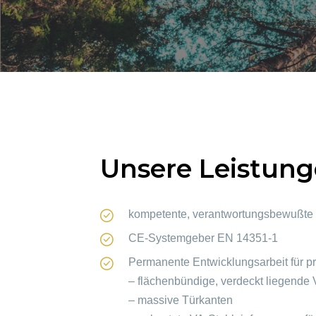
Unsere Leistunge
kompetente, verantwortungsbewußte
CE-Systemgeber EN 14351-1
Permanente Entwicklungsarbeit für pr
– flächenbündige, verdeckt liegende V
– massive Türkanten